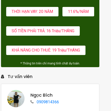
THỜI HẠN VAY: 20 NĂM
11.6%/NĂM
SỐ TIỀN PHẢI TRẢ: 16 Triệu/THÁNG
KHẢ NĂNG CHO THUÊ: 19 Triệu/THÁNG
* Thông tin trên chỉ mang tính chất dự toán.
Tư vấn viên
Ngọc Bích
0909814366