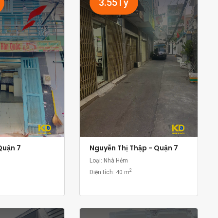
3.55Tỷ
Quận 7
Nguyễn Thị Thập - Quận 7
Loại: Nhà Hẻm
2
Diện tích:
40 m