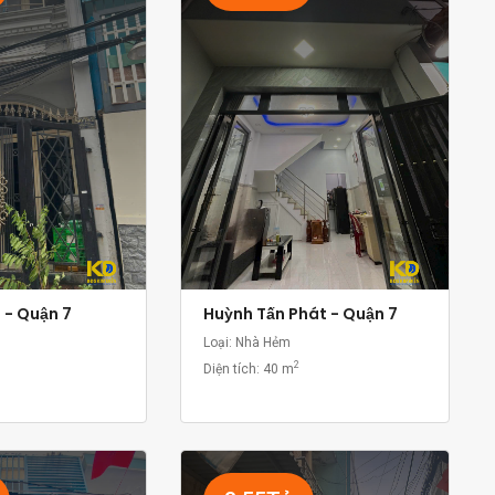
 - Quận 7
Huỳnh Tấn Phát - Quận 7
Loại: Nhà Hẻm
2
Diện tích:
40 m