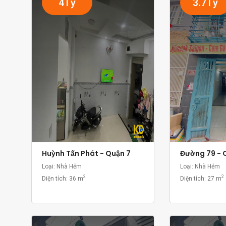
4Tỷ
3.7Tỷ
Huỳnh Tấn Phát - Quận 7
Đường 79 - 
Loại: Nhà Hẻm
Loại: Nhà Hẻm
2
2
Diện tích:
36 m
Diện tích:
27 m