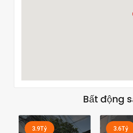
Bất động s
3.9Tỷ
3.6Tỷ