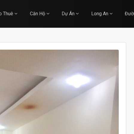
o Thuê
Căn Hộ
Dự Án
Long An
Đườ