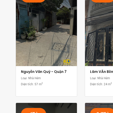
Nguyễn Văn Quỳ - Quận 7
Lâm VĂn Bền
Loại: Nhà Hẻm
Loại: Nhà Hẻm
2
2
Diện tích:
57 m
Diện tích:
24 m