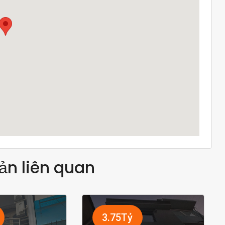
ản liên quan
3.75Tỷ