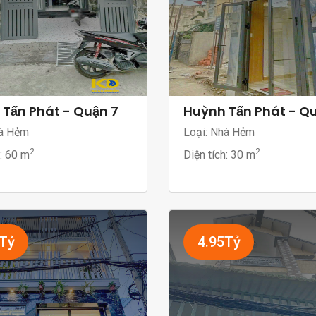
Tấn Phát - Quận 7
Huỳnh Tấn Phát - Q
à Hẻm
Loại: Nhà Hẻm
2
2
h:
60 m
Diện tích:
30 m
5Tỷ
4.95Tỷ