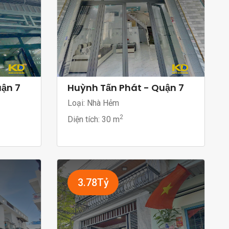
uận 7
Huỳnh Tấn Phát - Quận 7
Loại: Nhà Hẻm
2
Diện tích:
30 m
3.78Tỷ