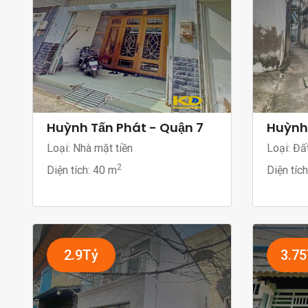
Huỳnh Tấn Phát - Quận 7
Huỳnh 
Loại: Nhà mặt tiền
Loại: Đấ
2
Diện tích:
40 m
Diện tíc
2.9Tỷ
3.7