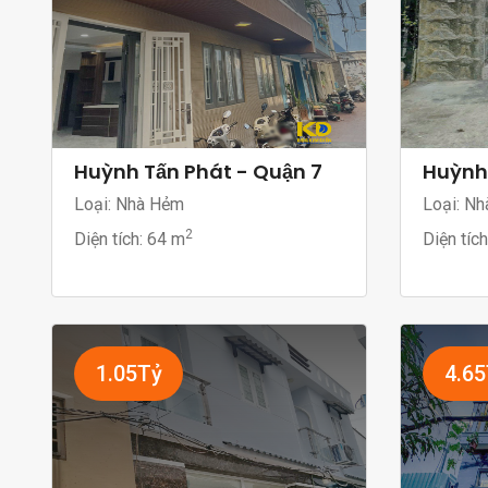
Huỳnh Tấn Phát - Quận 7
Huỳnh 
Loại: Nhà Hẻm
Loại: Nh
2
Diện tích:
64 m
Diện tíc
1.05Tỷ
4.6