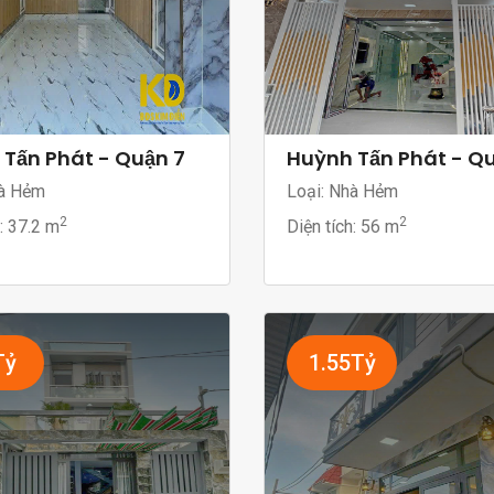
Tấn Phát - Quận 7
Huỳnh Tấn Phát - Q
à Hẻm
Loại: Nhà Hẻm
2
2
h:
37.2 m
Diện tích:
56 m
Tỷ
1.55Tỷ