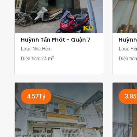
Huỳnh Tấn Phát - Quận 7
Huỳnh 
Loại: Nhà Hẻm
Loại: H
2
Diện tích:
24 m
Diện tíc
4.57Tỷ
3.8