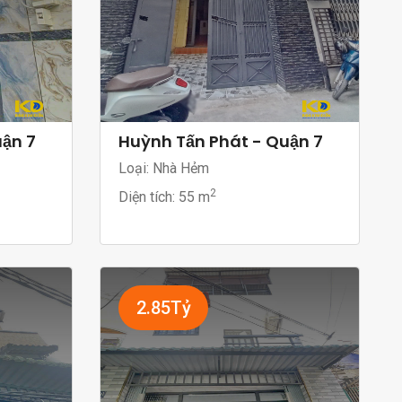
uận 7
Huỳnh Tấn Phát - Quận 7
Loại: Nhà Hẻm
2
Diện tích:
55 m
2.85Tỷ