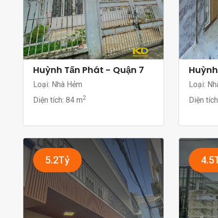
Huỳnh Tấn Phát - Quận 7
Huỳnh 
Loại: Nhà Hẻm
Loại: Nh
2
Diện tích:
84 m
Diện tíc
5.2Tỷ
4.5