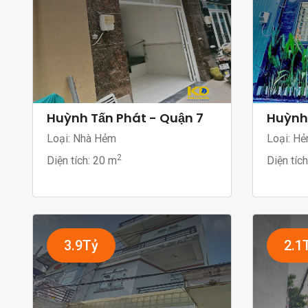
Huỳnh Tấn Phát - Quận 7
Huỳnh 
Loại: Nhà Hẻm
Loại: H
2
Diện tích:
20 m
Diện tíc
3.9Tỷ
2.1