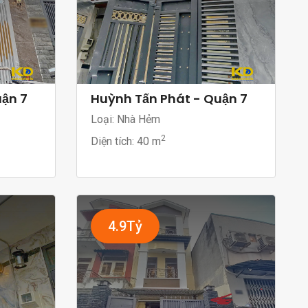
uận 7
Huỳnh Tấn Phát - Quận 7
Loại: Nhà Hẻm
2
Diện tích:
40 m
4.9Tỷ