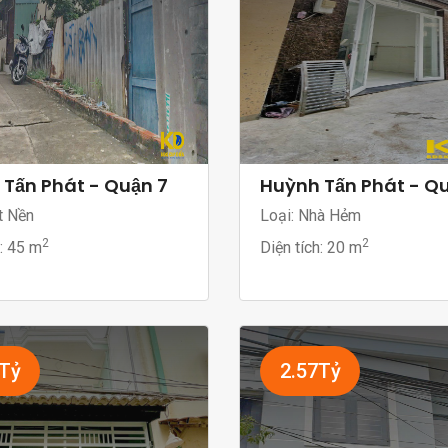
Tấn Phát - Quận 7
Huỳnh Tấn Phát - Q
t Nền
Loại: Nhà Hẻm
2
2
h:
45 m
Diện tích:
20 m
5Tỷ
2.57Tỷ