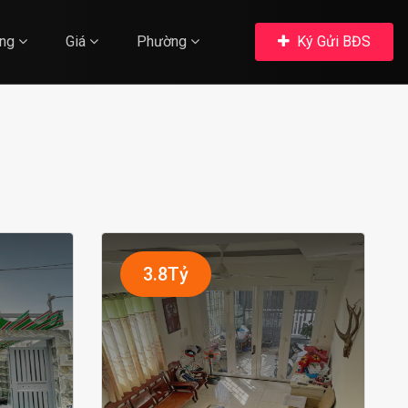
ng
Giá
Phường
Ký Gửi BĐS
3.8Tỷ