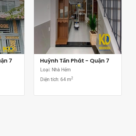
uận 7
Huỳnh Tấn Phát - Quận 7
Loại: Nhà Hẻm
2
Diện tích:
64 m