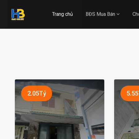
Trang chủ
BĐS Mua Bán
Ch
2.05Tỷ
5.5