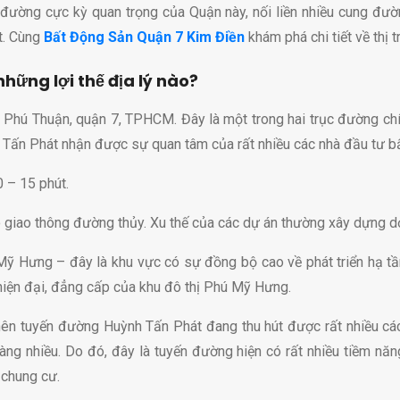
 đường cực kỳ quan trọng của Quận này, nối liền nhiều cung 
ất. Cùng
Bất Động Sản Quận 7 Kim Điền
khám phá chi tiết về thị
ững lợi thế địa lý nào?
Phú Thuận, quận 7, TPHCM. Đây là một trong hai trục đường chí
 Tấn Phát nhận được sự quan tâm của rất nhiều các nhà đầu tư b
 – 15 phút.
ho giao thông đường thủy. Xu thế của các dự án thường xây dựng
 Mỹ Hưng – đây là khu vực có sự đồng bộ cao về phát triển hạ t
ỳ hiện đại, đẳng cấp của khu đô thị Phú Mỹ Hưng.
 tế nên tuyến đường Huỳnh Tấn Phát đang thu hút được rất nhiều 
g nhiều. Do đó, đây là tuyến đường hiện có rất nhiều tiềm năng 
 chung cư.