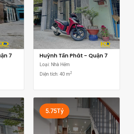
uận 7
Huỳnh Tấn Phát - Quận 7
Loại: Nhà Hẻm
2
Diện tích:
40 m
5.75Tỷ