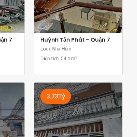
uận 7
Huỳnh Tấn Phát - Quận 7
Loại: Nhà Hẻm
2
Diện tích:
54.4 m
3.73Tỷ