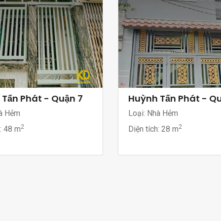
Tấn Phát - Quận 7
Huỳnh Tấn Phát - Q
à Hẻm
Loại: Nhà Hẻm
2
2
h:
48 m
Diện tích:
28 m