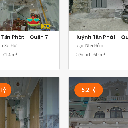
Tấn Phát - Quận 7
Huỳnh Tấn Phát - Q
ẻm Xe Hơi
Loại: Nhà Hẻm
2
2
h:
71.4 m
Diện tích:
60 m
5Tỷ
5.2Tỷ