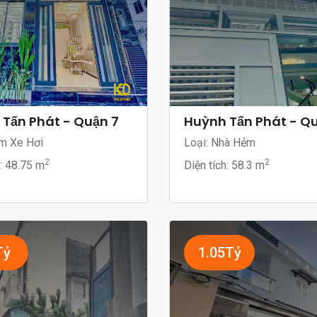
Tấn Phát - Quận 7
Huỳnh Tấn Phát - Q
ẻm Xe Hơi
Loại: Nhà Hẻm
2
2
h:
48.75 m
Diện tích:
58.3 m
Tỷ
1.05Tỷ