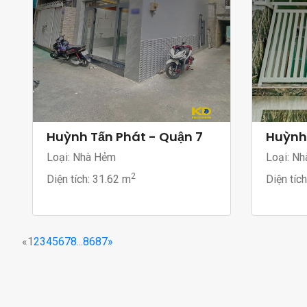
Huỳnh Tấn Phát - Quận 7
Huỳnh 
Loại: Nhà Hẻm
Loại: Nh
2
Diện tích:
31.62 m
Diện tíc
«
1
2
3
4
5
6
7
8
...
86
87
»