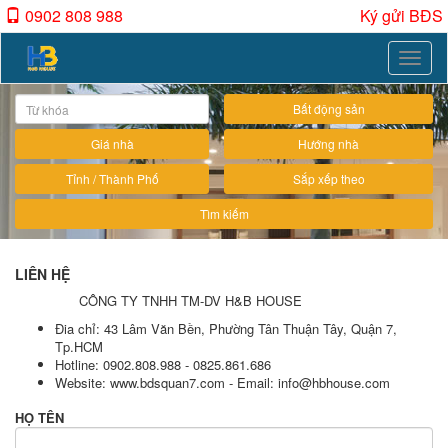
0902 808 988
Ký gửi BĐS
Toggle
naviga
Bất động sản
Giá nhà
Hướng nhà
Tỉnh / Thành Phố
Sắp xếp theo
Tìm kiếm
LIÊN HỆ
CÔNG TY TNHH TM-DV H&B HOUSE
Đia chỉ: 43 Lâm Văn Bền, Phường Tân Thuận Tây, Quận 7,
Tp.HCM
Hotline: 0902.808.988 - 0825.861.686
Website: www.bdsquan7.com - Email: info@hbhouse.com
HỌ TÊN