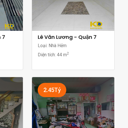
 7
Lê Văn Lương - Quận 7
Loại: Nhà Hẻm
2
Diện tích:
44 m
2.45Tỷ