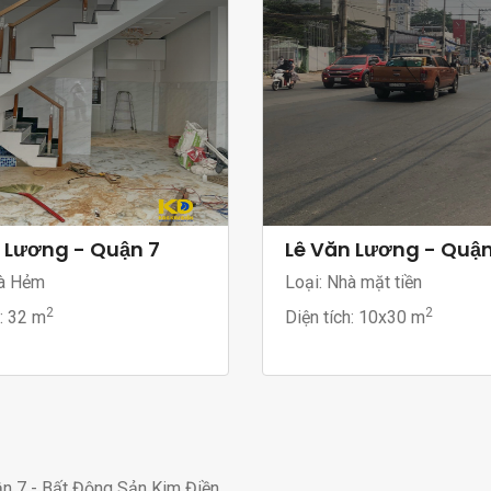
 Lương - Quận 7
Lê Văn Lương - Quận
à Hẻm
Loại: Nhà mặt tiền
2
2
h:
32 m
Diện tích:
10x30 m
n 7 - Bất Động Sản Kim Điền