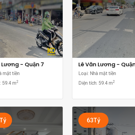
 Lương - Quận 7
Lê Văn Lương - Quận
à mặt tiền
Loại: Nhà mặt tiền
2
2
h:
59.4 m
Diện tích:
59.4 m
5Tỷ
63Tỷ