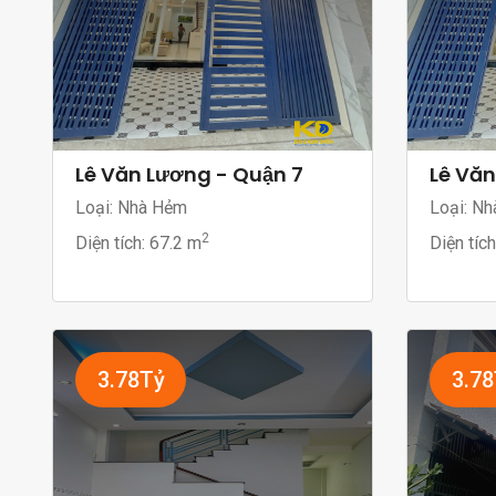
Lê Văn Lương - Quận 7
Lê Văn
Loại: Nhà Hẻm
Loại: Nh
2
Diện tích:
67.2 m
Diện tíc
3.78Tỷ
3.7