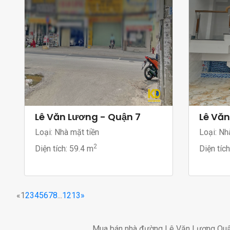
Lê Văn Lương - Quận 7
Lê Văn
Loại: Nhà mặt tiền
Loại: Nh
2
Diện tích:
59.4 m
Diện tíc
«
1
2
3
4
5
6
7
8
...
12
13
»
Mua bán nhà đường Lê Văn Lương Quậ