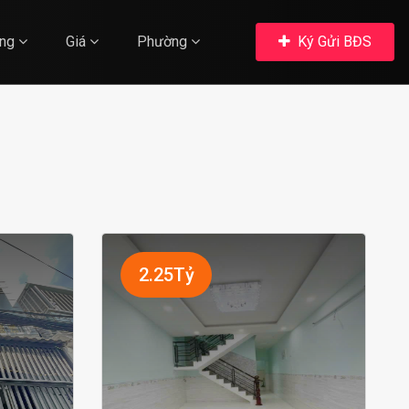
ng
Giá
Phường
Ký Gửi BĐS
2.25Tỷ