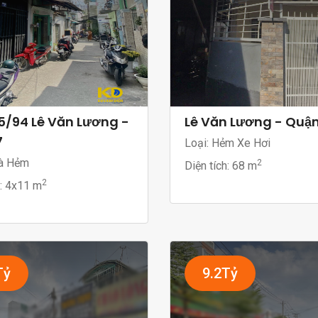
5/94 Lê Văn Lương -
Lê Văn Lương - Quận
7
Loại: Hẻm Xe Hơi
à Hẻm
2
Diện tích:
68 m
2
h:
4x11 m
Tỷ
9.2Tỷ