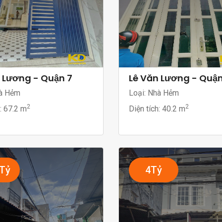
 Lương - Quận 7
Lê Văn Lương - Quận
à Hẻm
Loại: Nhà Hẻm
2
2
h:
67.2 m
Diện tích:
40.2 m
8Tỷ
4Tỷ