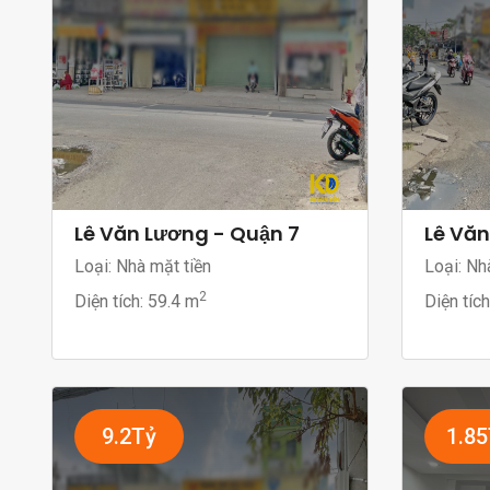
Lê Văn Lương - Quận 7
Lê Văn
Loại: Nhà mặt tiền
Loại: Nh
2
Diện tích:
59.4 m
Diện tíc
9.2Tỷ
1.8