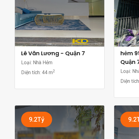
Lê Văn Lương - Quận 7
hẻm 9
Quận 
Loại: Nhà Hẻm
Loại: Nh
2
Diện tích:
44 m
Diện tíc
9.2Tỷ
9.2