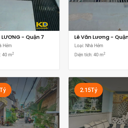
N LƯƠNG - Quận 7
Lê Văn Lương - Quận
à Hẻm
Loại: Nhà Hẻm
2
2
h:
40 m
Diện tích:
40 m
5Tỷ
2.15Tỷ