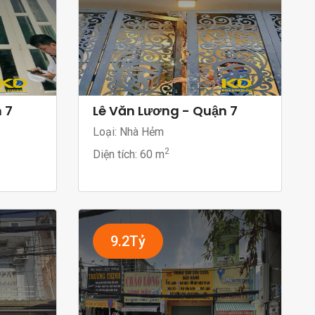
 7
Lê Văn Lương - Quận 7
Loại: Nhà Hẻm
2
Diện tích:
60 m
9.2Tỷ