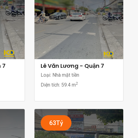
 7
Lê Văn Lương - Quận 7
Loại: Nhà mặt tiền
2
Diện tích:
59.4 m
63Tỷ