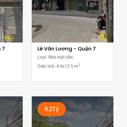
 7
Lê Văn Lương - Quận 7
Loại: Nhà mặt tiền
2
Diện tích:
4.4x13.5 m
9.2Tỷ