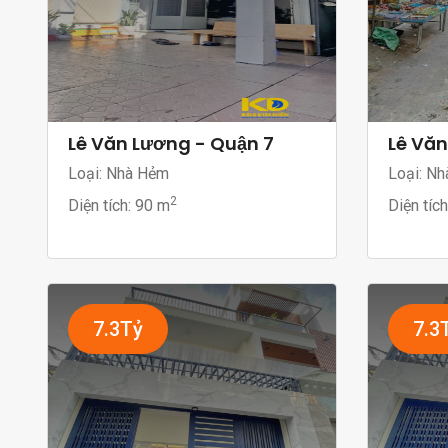
Lê Văn Lương - Quận 7
Lê Văn
Loại: Nhà Hẻm
Loại: Nh
2
Diện tích:
90 m
Diện tíc
7.3Tỷ
7.3