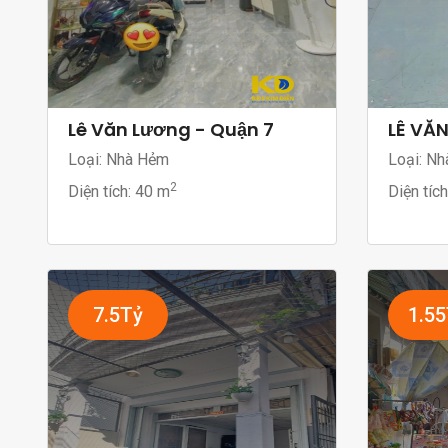
Lê Văn Lương - Quận 7
LÊ VĂ
Loại: Nhà Hẻm
Loại: Nh
2
Diện tích:
40 m
Diện tíc
7.5Tỷ
1.5