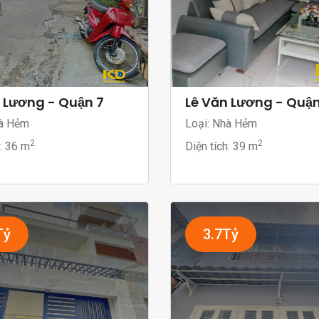
 Lương - Quận 7
Lê Văn Lương - Quận
à Hẻm
Loại: Nhà Hẻm
2
2
h:
36 m
Diện tích:
39 m
Tỷ
3.7Tỷ