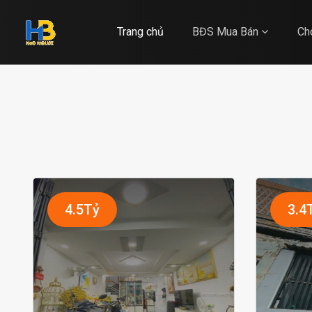
Trang chủ
BĐS Mua Bán
Ch
4.5Tỷ
3.4