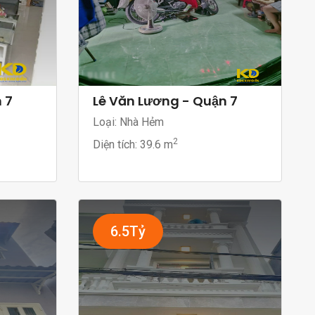
 7
Lê Văn Lương - Quận 7
Loại: Nhà Hẻm
2
Diện tích:
39.6 m
6.5Tỷ