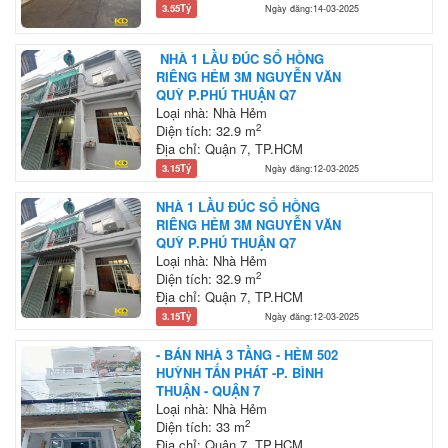
3.55Tỷ
Ngày đăng:14-03-2025
NHÀ 1 LẦU ĐÚC SỔ HỒNG
RIÊNG HẺM 3M NGUYỄN VĂN
QUỲ P.PHÚ THUẬN Q7
Loại nhà: Nhà Hẻm
2
Diện tích: 32.9 m
Địa chỉ: Quận 7, TP.HCM
3.15Tỷ
Ngày đăng:12-03-2025
NHÀ 1 LẦU ĐÚC SỔ HỒNG
RIÊNG HẺM 3M NGUYỄN VĂN
QUỲ P.PHÚ THUẬN Q7
Loại nhà: Nhà Hẻm
2
Diện tích: 32.9 m
Địa chỉ: Quận 7, TP.HCM
3.15Tỷ
Ngày đăng:12-03-2025
- BÁN NHÀ 3 TẦNG - HẺM 502
HUỲNH TẤN PHÁT -P. BÌNH
THUẬN - QUẬN 7
Loại nhà: Nhà Hẻm
2
Diện tích: 33 m
Địa chỉ: Quận 7, TP.HCM