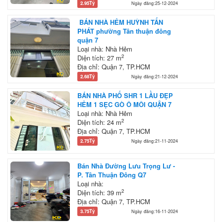
2.95Tỷ
Ngày đăng:25-12-2024
BÁN NHÀ HẺM HUỲNH TẤN
PHÁT phường Tân thuận đông
quận 7
Loại nhà: Nhà Hẻm
2
Diện tích: 27 m
Địa chỉ: Quận 7, TP.HCM
2.68Tỷ
Ngày đăng:21-12-2024
BÁN NHÀ PHỐ SHR 1 LẦU ĐẸP
HẺM 1 SẸC GÒ Ô MÔI QUẬN 7
Loại nhà: Nhà Hẻm
2
Diện tích: 24 m
Địa chỉ: Quận 7, TP.HCM
2.75Tỷ
Ngày đăng:21-11-2024
Bán Nhà Đường Lưu Trọng Lư -
P. Tân Thuận Đông Q7
Loại nhà:
2
Diện tích: 39 m
Địa chỉ: Quận 7, TP.HCM
3.75Tỷ
Ngày đăng:16-11-2024