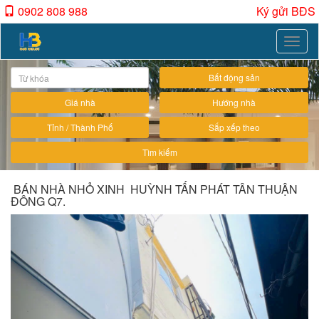
0902 808 988
Ký gửi BĐS
Toggle
naviga
Bất động sản
Giá nhà
Hướng nhà
Tỉnh / Thành Phố
Sắp xếp theo
Tìm kiếm
BÁN NHÀ NHỎ XINH HUỲNH TẤN PHÁT TÂN THUẬN
ĐÔNG Q7.
Previous
Next