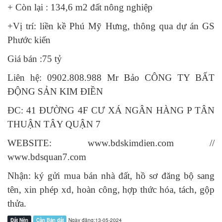
+ Còn lại : 134,6 m2 đất nông nghiệp
+Vị trí: liền kề Phú Mỹ Hưng, thông qua dự án GS
Phước kiến
Giá bán :75 tỷ
Liên hệ: 0902.808.988 Mr Bảo CÔNG TY BẤT
ĐỘNG SẢN KIM ĐIỀN
ĐC: 41 ĐƯỜNG 4F CƯ XÁ NGÂN HÀNG P TÂN
THUẬN TÂY QUẬN 7
WEBSITE: www.bdskimdien.com //
www.bdsquan7.com
Nhận: ký gửi mua bán nhà đất, hồ sơ đăng bộ sang
tên, xin phép xd, hoàn công, hợp thức hóa, tách, gộp
thửa.
Đất Nền
Cần Bán đất
Ngày đăng:13-05-2024