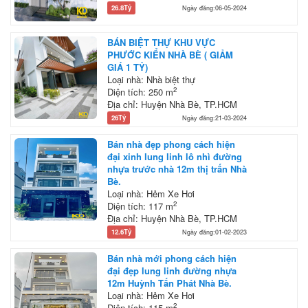
26.8Tỷ
Ngày đăng:06-05-2024
BÁN BIỆT THỰ KHU VỰC
PHƯỚC KIỂN NHÀ BÈ ( GIẢM
GIÁ 1 TỶ)
Loại nhà: Nhà biệt thự
2
Diện tích: 250 m
Địa chỉ: Huyện Nhà Bè, TP.HCM
26Tỷ
Ngày đăng:21-03-2024
Bán nhà đẹp phong cách hiện
đại xinh lung linh lô nhì đường
nhựa trước nhà 12m thị trấn Nhà
Bè.
Loại nhà: Hẻm Xe Hơi
2
Diện tích: 117 m
Địa chỉ: Huyện Nhà Bè, TP.HCM
12.6Tỷ
Ngày đăng:01-02-2023
Bán nhà mới phong cách hiện
đại đẹp lung linh đường nhựa
12m Huỳnh Tấn Phát Nhà Bè.
Loại nhà: Hẻm Xe Hơi
2
Diện tích: 115 m