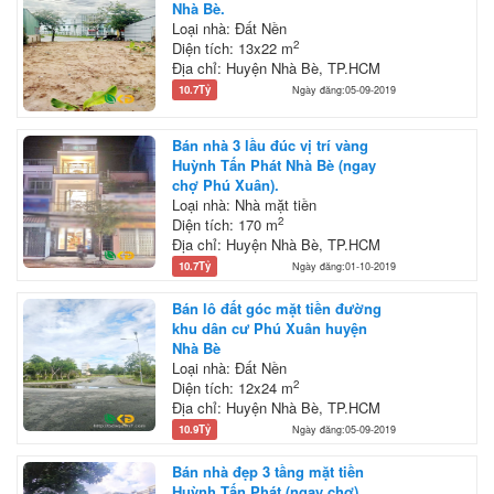
Nhà Bè.
Loại nhà: Đất Nền
2
Diện tích: 13x22 m
Địa chỉ: Huyện Nhà Bè, TP.HCM
10.7Tỷ
Ngày đăng:05-09-2019
Bán nhà 3 lầu đúc vị trí vàng
Huỳnh Tấn Phát Nhà Bè (ngay
chợ Phú Xuân).
Loại nhà: Nhà mặt tiền
2
Diện tích: 170 m
Địa chỉ: Huyện Nhà Bè, TP.HCM
10.7Tỷ
Ngày đăng:01-10-2019
Bán lô đất góc mặt tiền đường
khu dân cư Phú Xuân huyện
Nhà Bè
Loại nhà: Đất Nền
2
Diện tích: 12x24 m
Địa chỉ: Huyện Nhà Bè, TP.HCM
10.9Tỷ
Ngày đăng:05-09-2019
Bán nhà đẹp 3 tầng mặt tiền
Huỳnh Tấn Phát (ngay chợ)