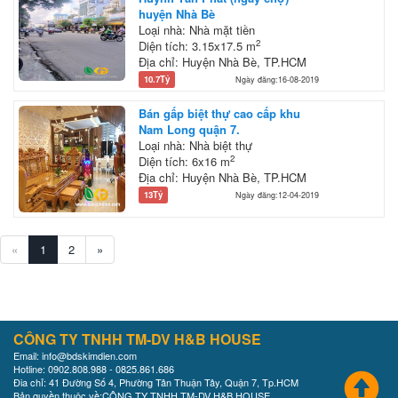
huyện Nhà Bè
Loại nhà: Nhà mặt tiền
2
Diện tích: 3.15x17.5 m
Địa chỉ: Huyện Nhà Bè, TP.HCM
10.7Tỷ
Ngày đăng:16-08-2019
Bán gấp biệt thự cao cấp khu
Nam Long quận 7.
Loại nhà: Nhà biệt thự
2
Diện tích: 6x16 m
Địa chỉ: Huyện Nhà Bè, TP.HCM
13Tỷ
Ngày đăng:12-04-2019
«
1
2
»
CÔNG TY TNHH TM-DV H&B HOUSE
Email: info@bdskimdien.com
Hotline: 0902.808.988 - 0825.861.686
Đia chỉ: 41 Đường Số 4, Phường Tân Thuận Tây, Quận 7, Tp.HCM
Bản quyền thuộc về:CÔNG TY TNHH TM-DV H&B HOUSE