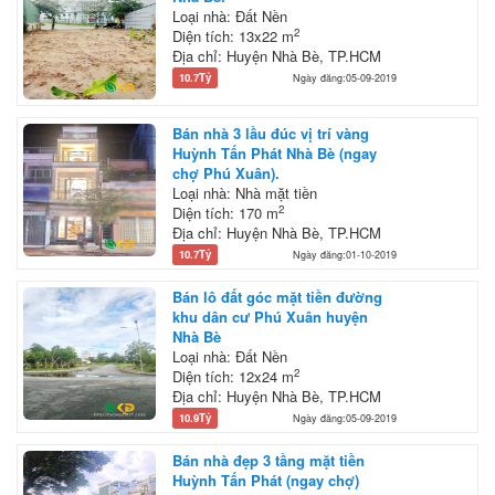
Loại nhà: Đất Nền
2
Diện tích: 13x22 m
Địa chỉ: Huyện Nhà Bè, TP.HCM
10.7Tỷ
Ngày đăng:05-09-2019
Bán nhà 3 lầu đúc vị trí vàng
Huỳnh Tấn Phát Nhà Bè (ngay
chợ Phú Xuân).
Loại nhà: Nhà mặt tiền
2
Diện tích: 170 m
Địa chỉ: Huyện Nhà Bè, TP.HCM
10.7Tỷ
Ngày đăng:01-10-2019
Bán lô đất góc mặt tiền đường
khu dân cư Phú Xuân huyện
Nhà Bè
Loại nhà: Đất Nền
2
Diện tích: 12x24 m
Địa chỉ: Huyện Nhà Bè, TP.HCM
10.9Tỷ
Ngày đăng:05-09-2019
Bán nhà đẹp 3 tầng mặt tiền
Huỳnh Tấn Phát (ngay chợ)