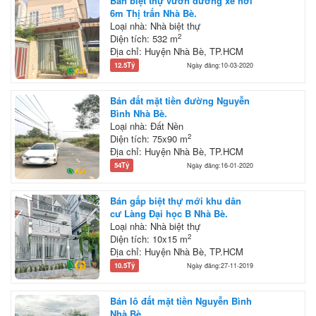
Bán biệt thự vườn đường xe hơi
6m Thị trấn Nhà Bè.
Loại nhà: Nhà biệt thự
2
Diện tích: 532 m
Địa chỉ: Huyện Nhà Bè, TP.HCM
12.5Tỷ
Ngày đăng:10-03-2020
Bán đất mặt tiền đường Nguyễn
Bình Nhà Bè.
Loại nhà: Đất Nền
2
Diện tích: 75x90 m
Địa chỉ: Huyện Nhà Bè, TP.HCM
54Tỷ
Ngày đăng:16-01-2020
Bán gấp biệt thự mới khu dân
cư Làng Đại học B Nhà Bè.
Loại nhà: Nhà biệt thự
2
Diện tích: 10x15 m
Địa chỉ: Huyện Nhà Bè, TP.HCM
10.5Tỷ
Ngày đăng:27-11-2019
Bán lô đất mặt tiền Nguyễn Bình
Nhà Bè.