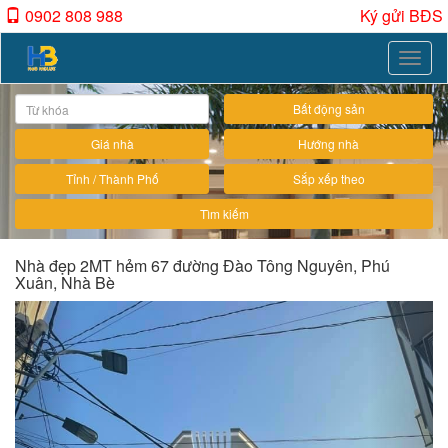
0902 808 988
Ký gửi BĐS
Toggle
naviga
Bất động sản
Giá nhà
Hướng nhà
Tỉnh / Thành Phố
Sắp xếp theo
Tìm kiếm
Nhà đẹp 2MT hẻm 67 đường Đào Tông Nguyên, Phú
Xuân, Nhà Bè
Previous
Next