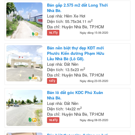
Bán gấp 2.575 m2 đất Long Thới
Nhà Bè.
Loại nhà: Hẻm Xe Hơi
2
Diện tích: 55.75x34.11 m
Địa chỉ: Huyện Nhà Bè, TP.HCM
16.7Tỷ
Ngày đăng:15-06-2020
Bán nền biệt thự đẹp KĐT mới
Phước Kiển đường Phạm Hữu
Lầu Nhà Bè (Lô G8).
Loại nhà: Đất Nền
2
Diện tích: 13.5x23 m
Địa chỉ: Huyện Nhà Bè, TP.HCM
13Tỷ
Ngày đăng:23-05-2020
Bán lô đất góc KDC Phú Xuân
Nhà Bè.
Loại nhà: Đất Nền
2
Diện tích: 14x22 m
Địa chỉ: Huyện Nhà Bè, TP.HCM
16.8Tỷ
Ngày đăng:08-05-2020