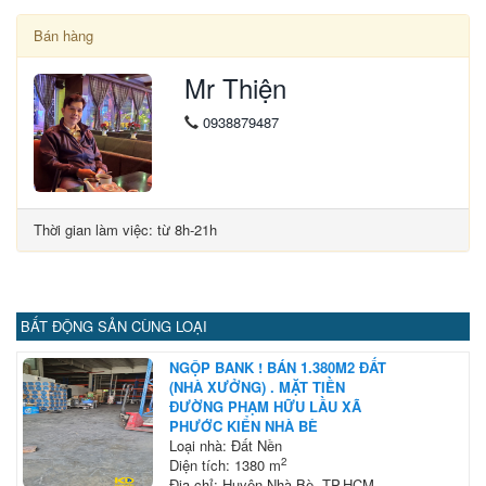
Bán hàng
Mr Thiện
0938879487
Thời gian làm việc: từ 8h-21h
BẤT ĐỘNG SẢN CÙNG LOẠI
NGỘP BANK ! BÁN 1.380M2 ĐẤT
(NHÀ XƯỞNG) . MẶT TIỀN
ĐƯỜNG PHẠM HỮU LẦU XÃ
PHƯỚC KIỂN NHÀ BÈ
Loại nhà: Đất Nền
2
Diện tích: 1380 m
Địa chỉ: Huyện Nhà Bè, TP.HCM