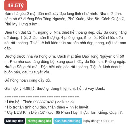
48.5Tỷ
Bán nhà góc 2 mặt tiền mới xây đẹp lung linh như hình. Nhà mới tinh.
hẻm số 67 đường Đào Tông Nguyên, Phú Xuân, Nhà Bè. Cách Quận 7,
Phú Mỹ Hưng 3 km.
Diện tích đất 52 m, ngang 5. Nhà thiết kế thoáng đẹp, đầy đủ công năng
sử dụng. Trệt, 2 lầu, sân thượng. 4 phòng ngủ, 5 toi lét. Rất nhiều cửa
sổ, rất thoáng. Thiết kế bởi kiến trúc sư nên nhà đẹp, sang, nội thất cao
cấp.
Đường trước nhà và hông 6 m. Cách mặt tiền Đào Tông Nguyên chỉ 50
m. Khu nhà cao tầng đồng bộ, xung quanh đầy đủ tiện ích. Không ngập.
Hướng Đông rất mát. Đặc biệt căn góc rất thoáng. Tiện ở, kinh doanh
buôn bán, đầu tư tuyệt vời.
Sổ hồng hoàn công đầy đủ.
Giá hợp lý 4,85 tỷ. thương lượng thiện chí, hổ trợ vay Bank.
================================
* Liên hệ : Thiện 0938879487 ( call/ zalo).
* Hổ trợ tận tình chu đáo, thân thiện + nhiệt huyết.
* Cty BĐS Kim Điền Q7 - d/c: 65 Phan Huy Thực, Tân Kiểng, Quận 7.
Nhà mặt tiền
Hướng đông bắc
Cần Bán nhà riêng
Ngày đăng:16-04-2021