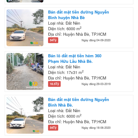
Bán đất mặt tiền đường Nguyễn
Bình huyện Nhà Bè
Loại nhà: Đất Nền
2
Diện tích: 6000 m
Địa chỉ: Huyện Nhà Bè, TP.HCM
54Tỷ
Ngày đăng:04-09-2020
Bán lô đất mặt tiền hẻm 360
Phạm Hữu Lầu Nhà Bè.
Loại nhà: Đất Nền
2
Diện tích: 17x31 m
Địa chỉ: Huyện Nhà Bè, TP.HCM
10.5Tỷ
Ngày đăng:29-03-2019
Bán đất mặt tiền đường Nguyễn
Bình Nhà Bè.
Loại nhà: Đất Nền
2
Diện tích: 6000 m
Địa chỉ: Huyện Nhà Bè, TP.HCM
54Tỷ
Ngày đăng:18-06-2020