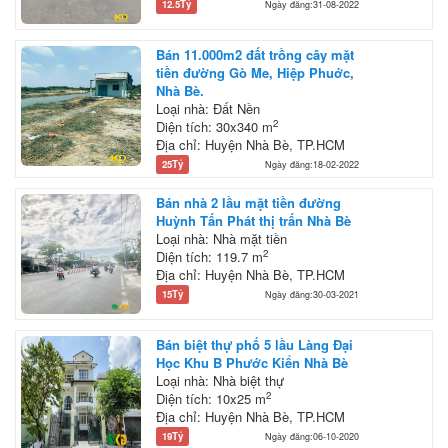
12.5Tỷ
Ngày đăng:31-08-2022
Bán 11.000m2 đất trồng cây mặt
tiền đường Gò Me, Hiệp Phuớc,
Nhà Bè.
Loại nhà: Đất Nền
2
Diện tích: 30x340 m
Địa chỉ: Huyện Nhà Bè, TP.HCM
25Tỷ
Ngày đăng:18-02-2022
Bán nhà 2 lầu mặt tiền đường
Huỳnh Tấn Phát thị trấn Nhà Bè
Loại nhà: Nhà mặt tiền
2
Diện tích: 119.7 m
Địa chỉ: Huyện Nhà Bè, TP.HCM
15Tỷ
Ngày đăng:30-03-2021
Bán biệt thự phố 5 lầu Làng Đại
Học Khu B Phước Kiển Nhà Bè
Loại nhà: Nhà biệt thự
2
Diện tích: 10x25 m
Địa chỉ: Huyện Nhà Bè, TP.HCM
19Tỷ
Ngày đăng:06-10-2020