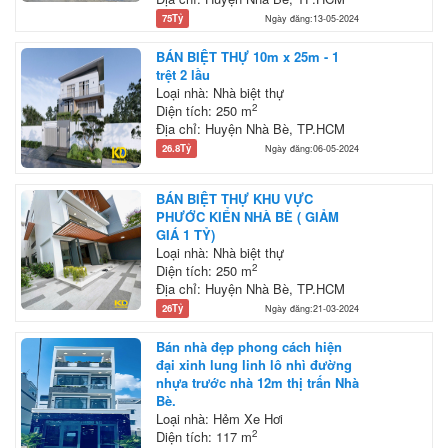
75Tỷ
Ngày đăng:13-05-2024
BÁN BIỆT THỰ 10m x 25m - 1
trệt 2 lầu
Loại nhà: Nhà biệt thự
2
Diện tích: 250 m
Địa chỉ: Huyện Nhà Bè, TP.HCM
26.8Tỷ
Ngày đăng:06-05-2024
BÁN BIỆT THỰ KHU VỰC
PHƯỚC KIỂN NHÀ BÈ ( GIẢM
GIÁ 1 TỶ)
Loại nhà: Nhà biệt thự
2
Diện tích: 250 m
Địa chỉ: Huyện Nhà Bè, TP.HCM
26Tỷ
Ngày đăng:21-03-2024
Bán nhà đẹp phong cách hiện
đại xinh lung linh lô nhì đường
nhựa trước nhà 12m thị trấn Nhà
Bè.
Loại nhà: Hẻm Xe Hơi
2
Diện tích: 117 m