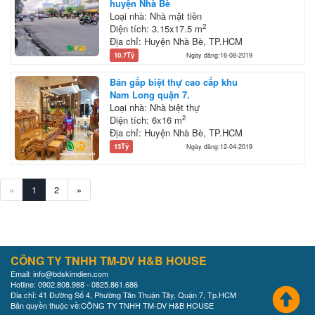
huyện Nhà Bè
Loại nhà: Nhà mặt tiền
2
Diện tích: 3.15x17.5 m
Địa chỉ: Huyện Nhà Bè, TP.HCM
10.7Tỷ
Ngày đăng:16-08-2019
Bán gấp biệt thự cao cấp khu
Nam Long quận 7.
Loại nhà: Nhà biệt thự
2
Diện tích: 6x16 m
Địa chỉ: Huyện Nhà Bè, TP.HCM
13Tỷ
Ngày đăng:12-04-2019
«
1
2
»
CÔNG TY TNHH TM-DV H&B HOUSE
Email: info@bdskimdien.com
Hotline: 0902.808.988 - 0825.861.686
Đia chỉ: 41 Đường Số 4, Phường Tân Thuận Tây, Quận 7, Tp.HCM
Bản quyền thuộc về:CÔNG TY TNHH TM-DV H&B HOUSE