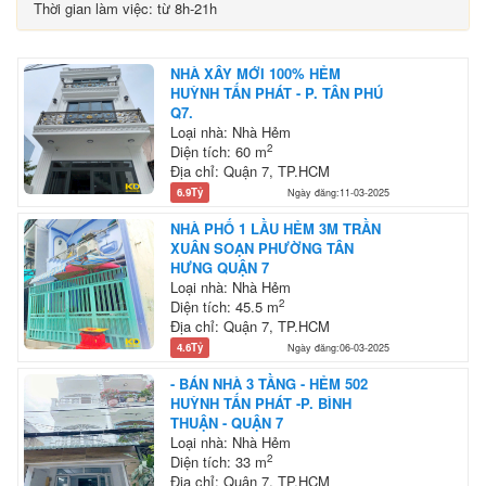
Thời gian làm việc: từ 8h-21h
NHÀ XÂY MỚI 100% HẺM
HUỲNH TẤN PHÁT - P. TÂN PHÚ
Q7.
Loại nhà: Nhà Hẻm
2
Diện tích: 60 m
Địa chỉ: Quận 7, TP.HCM
6.9Tỷ
Ngày đăng:11-03-2025
NHÀ PHỐ 1 LẦU HẺM 3M TRẦN
XUÂN SOẠN PHƯỜNG TÂN
HƯNG QUẬN 7
Loại nhà: Nhà Hẻm
2
Diện tích: 45.5 m
Địa chỉ: Quận 7, TP.HCM
4.6Tỷ
Ngày đăng:06-03-2025
- BÁN NHÀ 3 TẦNG - HẺM 502
HUỲNH TẤN PHÁT -P. BÌNH
THUẬN - QUẬN 7
Loại nhà: Nhà Hẻm
2
Diện tích: 33 m
Địa chỉ: Quận 7, TP.HCM