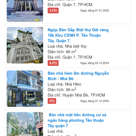
Địa chỉ: Quận 7, TP.HCM
5.5Tỷ
Ngày đăng:07-01-2025
Ngộp Bán Gấp Biệt thự Dát vàng
18k Khu CXNH P. Tân Thuận
Tây, Quận 7.
Loại nhà: Nhà biệt thự
2
Diện tích: 66 m
Địa chỉ: Quận 7, TP.HCM
9.2Tỷ
Ngày đăng:03-12-2024
Bán nhà hẻm 8m đường Nguyễn
Bình - Nhà Bè
Loại nhà: Nhà Hẻm
2
Diện tích: 99 m
Địa chỉ: Huyện Nhà Bè, TP.HCM
5Tỷ
Ngày đăng:31-12-2024
Bán nhà mặt tiền đường cư xá
ngân hàng phường Tân thuận
Tây quận 7
Loại nhà:
2