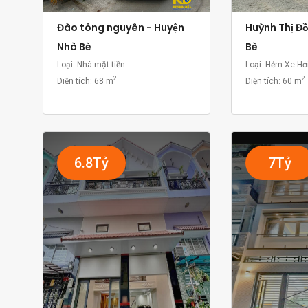
Đào tông nguyên - Huyện
Huỳnh Thị Đ
Nhà Bè
Bè
Loại: Nhà mặt tiền
Loại: Hẻm Xe Hơ
2
2
Diện tích:
68 m
Diện tích:
60 m
6.8Tỷ
7Tỷ