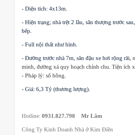
- Diện tích: 4x13m.
- Hiện trạng; nhà trệt 2 lầu, sân thượng trước 
bếp.
-
Full nội thất như hình.
-
Đường trước nhà 7m
, s
ân đậu xe hơi rộng rãi
,
minh, đường xá quy hoạch chỉnh chu.
Tiện ích 
- Pháp lý: sổ hồng.
- Giá: 6,3
T
ỷ
(
thương lượng
).
Hotline:
0931.827.798 Mr Lâm
Công Ty Kinh Doanh Nhà ở Kim Điền