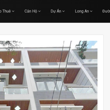
o Thuê
Căn Hộ
Dự Án
Long An
Đườ