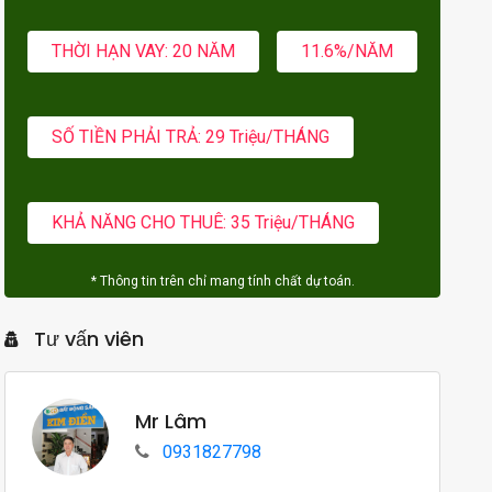
THỜI HẠN VAY: 20 NĂM
11.6%/NĂM
SỐ TIỀN PHẢI TRẢ: 29 Triệu/THÁNG
KHẢ NĂNG CHO THUÊ: 35 Triệu/THÁNG
* Thông tin trên chỉ mang tính chất dự toán.
Tư vấn viên
Mr Lâm
0931827798