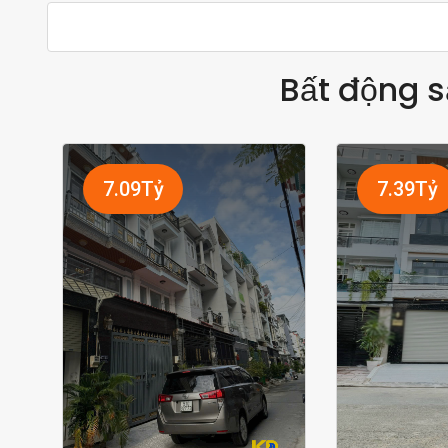
Bất động s
7.09Tỷ
7.39Tỷ