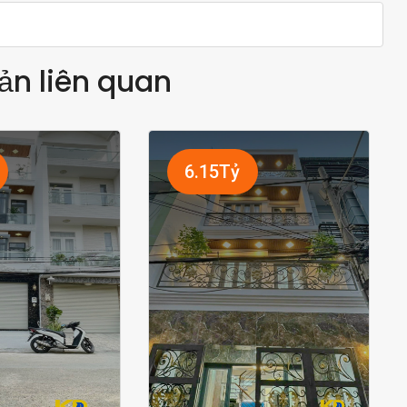
ản liên quan
6.15Tỷ