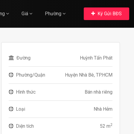
ng
Giá
Phường
Ký Gửi BĐS
Đường
Huỳnh Tấn Phát
Phường/Quận
Huyện Nhà Bè, TP.HCM
Hình thức
Bán nhà riêng
Loại
Nhà Hẻm
2
Diện tích
52 m