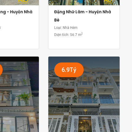
ồng - Huyện Nhà
Đặng Nhữ Lâm - Huyện Nhà
Bè
i
Loại: Nhà Hẻm
2
Diện tích:
56.7 m
6.9Tỷ