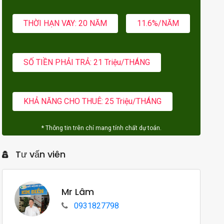
THỜI HẠN VAY: 20 NĂM
11.6%/NĂM
SỐ TIỀN PHẢI TRẢ: 21 Triệu/THÁNG
KHẢ NĂNG CHO THUÊ: 25 Triệu/THÁNG
* Thông tin trên chỉ mang tính chất dự toán.
Tư vấn viên
Mr Lâm
0931827798