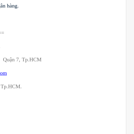
gân hàng.
==
m
y, Quận 7, Tp.HCM
com
c Tp.HCM.