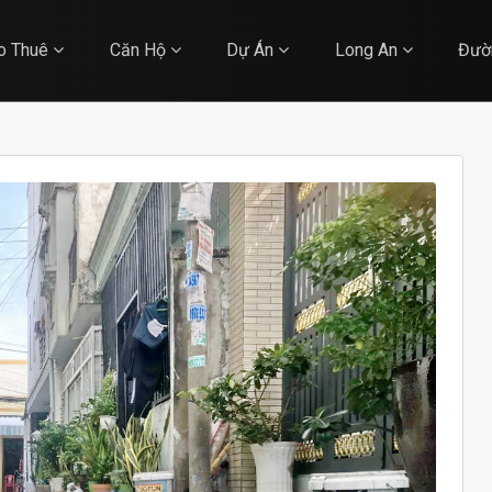
o Thuê
Căn Hộ
Dự Án
Long An
Đườ