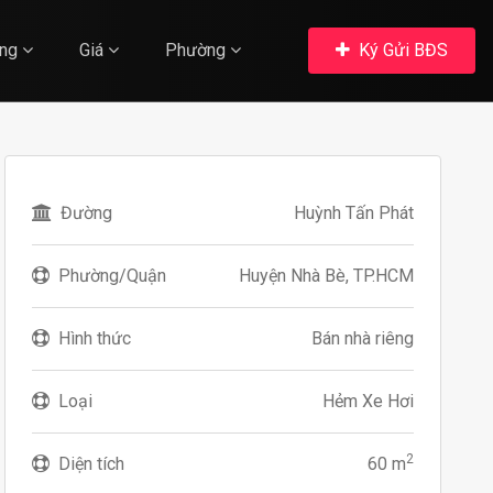
ng
Giá
Phường
Ký Gửi BĐS
Đường
Huỳnh Tấn Phát
Phường/Quận
Huyện Nhà Bè, TP.HCM
Hình thức
Bán nhà riêng
Loại
Hẻm Xe Hơi
2
Diện tích
60 m