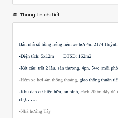
Thông tin chi tiết
Bán nhà sổ hồng riêng hẻm xe hơi 4m 2174 Huỳnh 
-Diện tích: 5x12m DTSD: 162m2
-Kết cấu: trệt 2 lầu, sân thượng, 4pn, 5wc (mỗi phòn
-Hẻm xe hơi 4m thông thoáng,
giao thông thuận tiện
-Khu dân cư hiện hữu, an ninh, c
ách
200m đầy đủ t
chợ…….
-Nhà hướng Tây