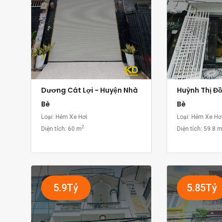
Dương Cát Lợi - Huyện Nhà
Huỳnh Thị Đ
Bè
Bè
Loại: Hẻm Xe Hơi
Loại: Hẻm Xe Hơ
2
Diện tích:
60 m
Diện tích:
59.8 
5.9Tỷ
5.85Tỷ