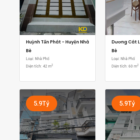
Huỳnh Tấn Phát - Huyện Nhà
Dương Cát L
Bè
Bè
Loại: Nhà Phố
Loại: Nhà Phố
2
2
Diện tích:
42 m
Diện tích:
60 m
5.9Tỷ
5.9Tỷ