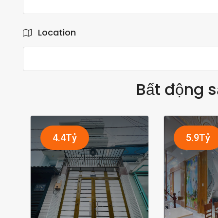
Location
Bất động s
4.4Tỷ
5.9Tỷ