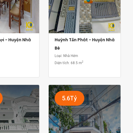
ợi - Huyện Nhà
Huỳnh Tấn Phát - Huyện Nhà
Bè
Loại: Nhà Hẻm
2
Diện tích:
68.5 m
5.6Tỷ