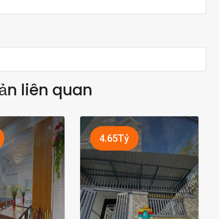
ản liên quan
4.65Tỷ