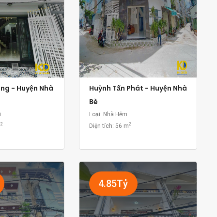
ồng - Huyện Nhà
Huỳnh Tấn Phát - Huyện Nhà
Bè
i
Loại: Nhà Hẻm
2
2
m
Diện tích:
56 m
4.85Tỷ