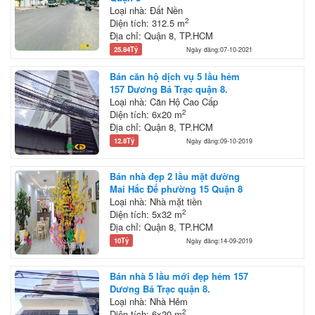
Loại nhà: Đất Nền
2
Diện tích: 312.5 m
Địa chỉ: Quận 8, TP.HCM
25.84Tỷ
Ngày đăng:07-10-2021
Bán căn hộ dịch vụ 5 lầu hẻm
157 Dương Bá Trạc quận 8.
Loại nhà: Căn Hộ Cao Cấp
2
Diện tích: 6x20 m
Địa chỉ: Quận 8, TP.HCM
12.8Tỷ
Ngày đăng:09-10-2019
Bán nhà đẹp 2 lầu mặt đường
Mai Hắc Đế phường 15 Quận 8
Loại nhà: Nhà mặt tiền
2
Diện tích: 5x32 m
Địa chỉ: Quận 8, TP.HCM
10Tỷ
Ngày đăng:14-09-2019
Bán nhà 5 lầu mới đẹp hẻm 157
Dương Bá Trạc quận 8.
Loại nhà: Nhà Hẻm
2
Diện tích: 6x20 m