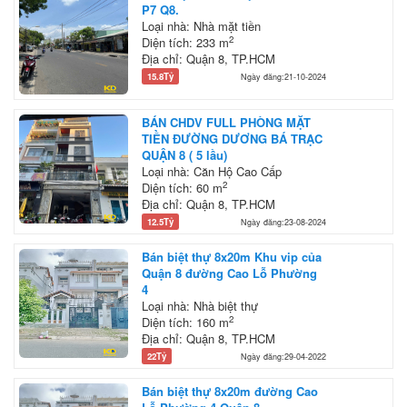
P7 Q8.
Loại nhà: Nhà mặt tiền
2
Diện tích: 233 m
Địa chỉ: Quận 8, TP.HCM
15.8Tỷ
Ngày đăng:21-10-2024
BÁN CHDV FULL PHÒNG MẶT
TIỀN ĐƯỜNG DƯƠNG BÁ TRẠC
QUẬN 8 ( 5 lầu)
Loại nhà: Căn Hộ Cao Cấp
2
Diện tích: 60 m
Địa chỉ: Quận 8, TP.HCM
12.5Tỷ
Ngày đăng:23-08-2024
Bán biệt thự 8x20m Khu vip của
Quận 8 đường Cao Lỗ Phường
4
Loại nhà: Nhà biệt thự
2
Diện tích: 160 m
Địa chỉ: Quận 8, TP.HCM
22Tỷ
Ngày đăng:29-04-2022
Bán biệt thự 8x20m đường Cao