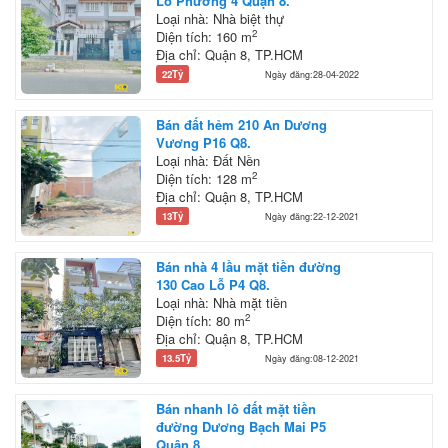
Lỗ Phường 4 Quận 8.
Loại nhà: Nhà biệt thự
2
Diện tích: 160 m
Địa chỉ: Quận 8, TP.HCM
22Tỷ
Ngày đăng:28-04-2022
Bán đất hẻm 210 An Dương
Vương P16 Q8.
Loại nhà: Đất Nền
2
Diện tích: 128 m
Địa chỉ: Quận 8, TP.HCM
13Tỷ
Ngày đăng:22-12-2021
Bán nhà 4 lầu mặt tiền đường
130 Cao Lỗ P4 Q8.
Loại nhà: Nhà mặt tiền
2
Diện tích: 80 m
Địa chỉ: Quận 8, TP.HCM
13.5Tỷ
Ngày đăng:08-12-2021
Bán nhanh lô đất mặt tiền
đường Dương Bạch Mai P5
Quận 8