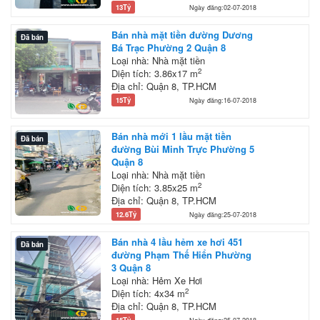
13Tỷ
Ngày đăng:02-07-2018
Bán nhà mặt tiền đường Dương
Đã bán
Bá Trạc Phường 2 Quận 8
Loại nhà: Nhà mặt tiền
2
Diện tích: 3.86x17 m
Địa chỉ: Quận 8, TP.HCM
15Tỷ
Ngày đăng:16-07-2018
Bán nhà mới 1 lầu mặt tiền
Đã bán
đường Bùi Minh Trực Phường 5
Quận 8
Loại nhà: Nhà mặt tiền
2
Diện tích: 3.85x25 m
Địa chỉ: Quận 8, TP.HCM
12.6Tỷ
Ngày đăng:25-07-2018
Bán nhà 4 lầu hẻm xe hơi 451
Đã bán
đường Phạm Thế Hiển Phường
3 Quận 8
Loại nhà: Hẻm Xe Hơi
2
Diện tích: 4x34 m
Địa chỉ: Quận 8, TP.HCM
15Tỷ