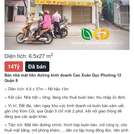
2
Diện tích: 6.5x27 m
14Tỷ
Đã bán
Bán nhà mặt tiền đường kinh doanh Cao Xuân Dục Phường 12
Quận 8
+ Diện tích: 6.5 x 27m – Nở hậu 13m
+ Kết cấu: Nhà trệt + lững, đang cho thuê buôn bán, thu nhập ổn định.
+ Vị trí: Đắt địa, nằm ngay khu vực kinh doanh và buôn bán sầm uất,
gần chợ Xóm Củi, qua Quận 5 chỉ mất 2 phút, kết nối giao thông dễ
dàng qua các quận khác.
+ Tiện ích: Mặt tiền đường chính, thích hợp buôn bán, mở công ty, cho
thuê mặt bằng, mở phòng khám,… dân cư tập trung đông đúc, tiện sinh