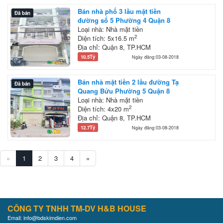
Bán nhà phố 3 lầu mặt tiền
Đã bán
đường số 5 Phường 4 Quận 8
Loại nhà: Nhà mặt tiền
2
Diện tích: 5x16.5 m
Địa chỉ: Quận 8, TP.HCM
10.5Tỷ
Ngày đăng:03-08-2018
Bán nhà mặt tiền 2 lầu đường Tạ
Đã bán
Quang Bửu Phường 5 Quận 8
Loại nhà: Nhà mặt tiền
2
Diện tích: 4x20 m
Địa chỉ: Quận 8, TP.HCM
12.7Tỷ
Ngày đăng:03-08-2018
«
1
2
3
4
»
CÔNG TY TNHH TM-DV H&B HOUSE
Email: info@bdskimdien.com