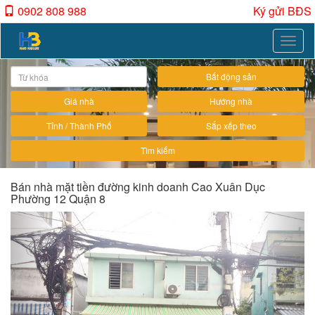
0902 808 988
Ký gửi BĐS
Toggle
naviga
Bất động sản
Giá nhà
Hướng nhà
Tỉnh / Thành Phố
Sắp xếp theo
Tìm kiếm
Bán nhà mặt tiền đường kinh doanh Cao Xuân Dục
Phường 12 Quận 8
Previous
Next